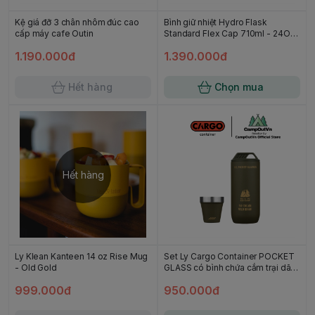
Kệ giá đỡ 3 chân nhôm đúc cao
Bình giữ nhiệt Hydro Flask
cấp máy cafe Outin
Standard Flex Cap 710ml - 24OZ
màu Agave - Season 2025
1.190.000đ
1.390.000đ
Hết hàng
Chọn mua
Hết hàng
Ly Klean Kanteen 14 oz Rise Mug
Set Ly Cargo Container POCKET
- Old Gold
GLASS có bình chứa cắm trại dã
ngoại campoutvn A786
999.000đ
950.000đ