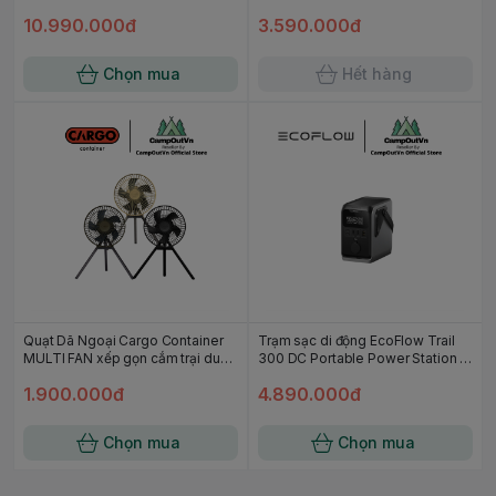
858Wh 600W
192Wh, 220W
10.990.000đ
3.590.000đ
Chọn mua
Hết hàng
Quạt Dã Ngoại Cargo Container
Trạm sạc di động EcoFlow Trail
MULTI FAN xếp gọn cắm trại du
300 DC Portable Power Station |
lịch campoutvn A790
288Wh, 300W
1.900.000đ
4.890.000đ
Chọn mua
Chọn mua