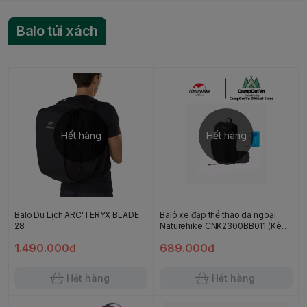
Balo túi xách
Hết hàng
Hết hàng
Balo Du Lịch ARC'TERYX BLADE
Balô xe đạp thể thao dã ngoại
28
Naturehike CNK2300BB011 (Kèm
túi nước) Campoutvn
1.490.000đ
689.000đ
Hết hàng
Hết hàng