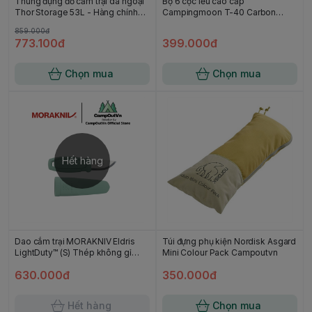
Thùng đựng đồ cắm trại dã ngoại
Bộ 6 cọc lều cao cấp
Thor Storage 53L - Hàng chính
Campingmoon T-40 Carbon
hãng Full Vat
Campoutvn
859.000đ
773.100đ
399.000đ
Chọn mua
Chọn mua
Hết hàng
Dao cắm trại MORAKNIV Eldris
Túi đựng phụ kiện Nordisk Asgard
LightDuty™ (S) Thép không gỉ
Mini Colour Pack Campoutvn
Campoutvn - Mint green
630.000đ
350.000đ
Hết hàng
Chọn mua