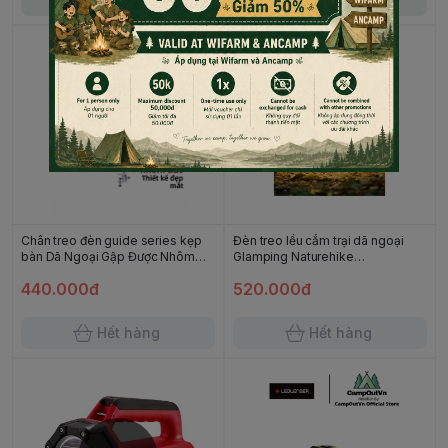
Hết hàng
Hết hàng
Chân treo đèn guide series kẹp
Đèn treo lều cắm trại dã ngoại
bàn Dã Ngoại Gập Được Nhôm
Glamping Naturehike
Hợp Kim
CNH22DQ008 Campoutvn
440.000đ
520.000đ
Hết hàng
Hết hàng