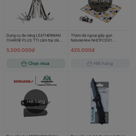
Hết hàng
Dụng cụ đa năng LEATHERMAN
Thảm dã ngoại gấp gọn
CHARGE PLUS TTI cắm trại dã
NatureHike NH21FCD01
ngoại (19 Tools) campoutvn A573
170*200cm - Cute Pet
5.500.000đ
420.000đ
Chọn mua
Hết hàng
Hết hàng