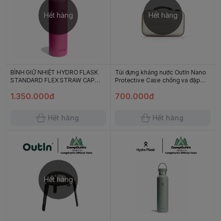
Hết hàng
Hết hàng
BÌNH GIỮ NHIỆT HYDRO FLASK
Túi đựng kháng nước OutIn Nano
STANDARD FLEX STRAW CAP
Protective Case chống va đập
621ML 21oz - Reef
cắm trại campoutvn A755
1.350.000đ
700.000đ
Hết hàng
Hết hàng
Hết hàng