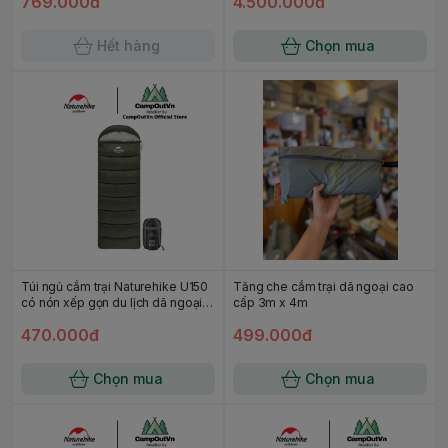
769.000đ
4.500.000đ
Hết hàng
Chọn mua
Túi ngủ cắm trại Naturehike U150
Tăng che cắm trại dã ngoại cao
có nón xếp gọn du lịch dã ngoại
cấp 3m x 4m
NH20MSD07 campoutvn A562
470.000đ
499.000đ
Chọn mua
Chọn mua