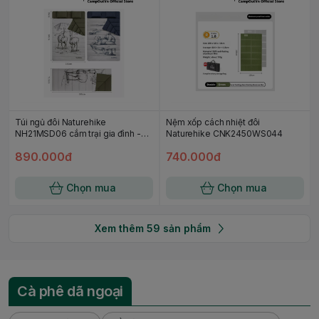
Túi ngủ đôi Naturehike
Nệm xốp cách nhiệt đôi
NH21MSD06 cắm trại gia đình -
Naturehike CNK2450WS044
hình linh dương
890.000đ
740.000đ
Chọn mua
Chọn mua
Xem thêm
59
sản phẩm
Cà phê dã ngoại