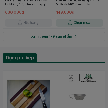
Dao cắm trại MORAKNIV Eldris
Dao xếp cứu hộ đa năng Vultura
LightDuty™ (S) Thép không gỉ
VTR-KN2402 Campoutvn
Campoutvn - Dark Grey
630.000đ
149.000đ
Hết hàng
Chọn mua
Xem thêm
179
sản phẩm
Dụng cụ bếp