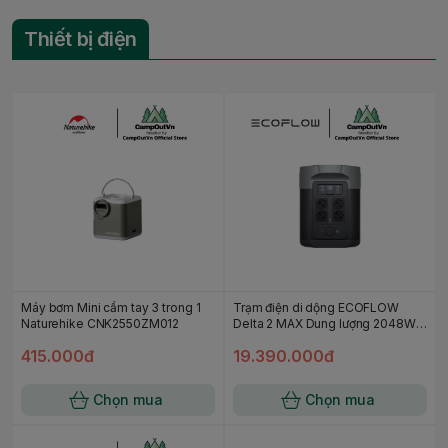
Thiết bị điện
Máy bơm Mini cầm tay 3 trong 1
Trạm điện di dộng ECOFLOW
Naturehike CNK2550ZM012
Delta 2 MAX Dung lượng 2048Wh
- Hàng chính hãng bảo hành 5
415.000đ
19.390.000đ
năm
Chọn mua
Chọn mua