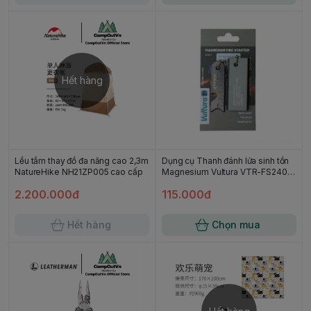
Hết hàng
Lều tắm thay đồ đa năng cao 2,3m
Dụng cụ Thanh đánh lửa sinh tồn
NatureHike NH21ZP005 cao cấp
Magnesium Vultura VTR-FS2402
Campoutvn
2.200.000đ
115.000đ
Hết hàng
Chọn mua