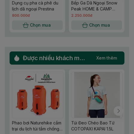
Dụng cụ pha cà phê du
Bếp Ga Dã Ngoại Snow
Đ
lịch dã ngoại Prestina
Peak HOME & CAMP
đ
Burner GS 600 - Silver
C
800.000đ
2.250.000đ
4
Chọn mua
Chọn mua
Được nhiều khách mua lại
Xem thêm
Phao bơi Naturehike cắm
Túi Đeo Chéo Bao Tử
B
trại du lịch túi tắm chống
COTOPAXI KAPAI 1.5L
D