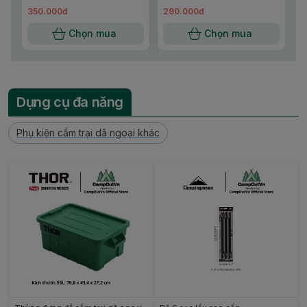
nước phao hồ bơi
350.000đ
290.000đ
4
Campoutvn A070
Chọn mua
Chọn mua
Dụng cụ đa năng
Phụ kiện cắm trại dã ngoại khác