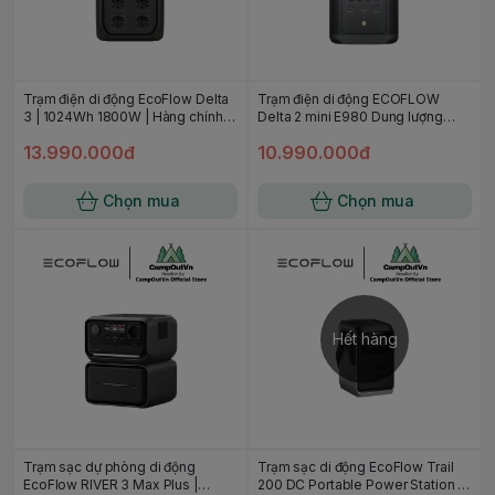
Trạm điện di động EcoFlow Delta
Trạm điện di động ECOFLOW
3 | 1024Wh 1800W | Hàng chính
Delta 2 mini E980 Dung lượng
hãng | FullVAT
980Wh - Bảo hành chính hãng 2
13.990.000đ
10.990.000đ
năm
Chọn mua
Chọn mua
Hết hàng
Trạm sạc dự phòng di động
Trạm sạc di động EcoFlow Trail
EcoFlow RIVER 3 Max Plus |
200 DC Portable Power Station |