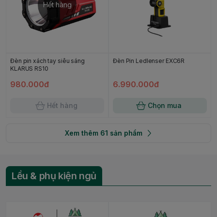
Hết hàng
Đèn pin xách tay siêu sáng
Đèn Pin Ledlenser EXC6R
KLARUS RS10
980.000đ
6.990.000đ
Hết hàng
Chọn mua
Xem thêm
61
sản phẩm
Lều & phụ kiện ngủ