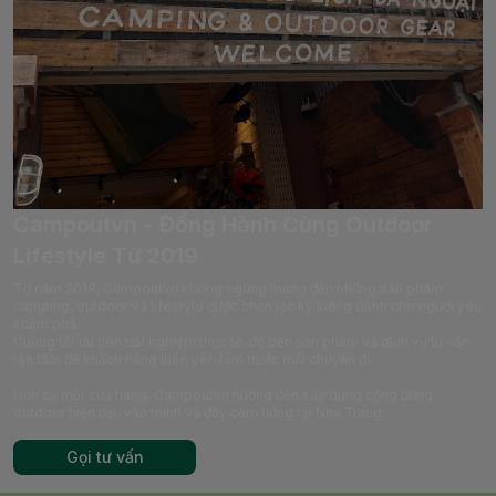
Campoutvn - Đồng Hành Cùng Outdoor
Lifestyle Từ 2019
Từ năm 2019, Campoutvn không ngừng mang đến những sản phẩm
camping, outdoor và lifestyle được chọn lọc kỹ lưỡng dành cho người yêu
khám phá.
Chúng tôi ưu tiên trải nghiệm thực tế, độ bền sản phẩm và dịch vụ tư vấn
tận tâm để khách hàng luôn yên tâm trước mỗi chuyến đi.
Hơn cả một cửa hàng, Campoutvn hướng đến xây dựng cộng đồng
outdoor hiện đại, văn minh và đầy cảm hứng tại Nha Trang.
Gọi tư vấn