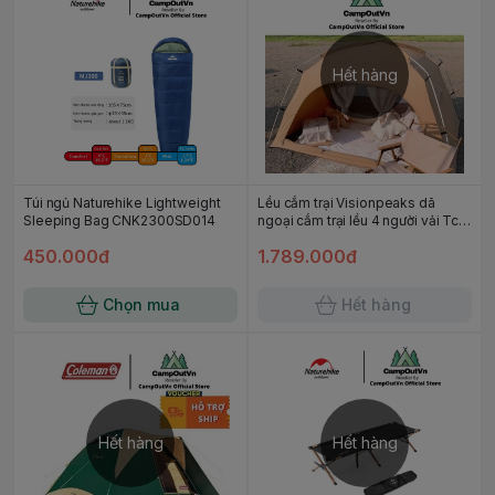
Hết hàng
Túi ngủ Naturehike Lightweight
Lều cắm trại Visionpeaks dã
Sleeping Bag CNK2300SD014
ngoại cắm trại lều 4 người vải Tc
canvas chống thấm,nóng
450.000đ
1.789.000đ
Campoutvn A260
Chọn mua
Hết hàng
Hết hàng
Hết hàng