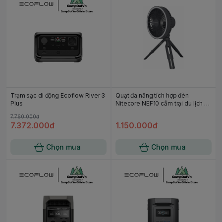
Trạm sạc di động Ecoflow River 3
Quạt đa năng tích hợp đèn
Plus
Nitecore NEF10 cắm trại du lịch dã
ngoại campoutvn A837
7.760.000đ
7.372.000đ
1.150.000đ
Chọn mua
Chọn mua