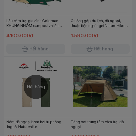
Lều cắm trại gia đình Coleman
Giường gấp du lịch, dã ngoại,
KHUNG NHÔM campoutvn lều
thuận tiện nghỉ ngơi NatureHike
cắm trại du lịch dã ngoại lều nhật
NH19X003-C
4.100.000đ
1.590.000đ
Wide Dome IV/300 A053
Hết hàng
Hết hàng
Hết hàng
Nệm dã ngoại bơm hơi tự phồng
Tăng bạt trung tâm cắm trại dã
1người Naturehike
ngoại
CNK2550WS025 dày 6cm