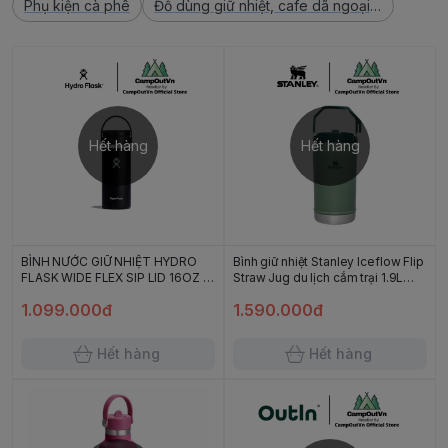
Phụ kiện cà phê
Đồ dùng giữ nhiệt, cafe dã ngoại cắm trại
Hết hàng
Hết hàng
BÌNH NƯỚC GIỮ NHIỆT HYDRO
Bình giữ nhiệt Stanley Iceflow Flip
FLASK WIDE FLEX SIP LID 16OZ -
Straw Jug du lịch cắm trại 1.9L
473ML
(64Oz) campoutvn A587
1.099.000đ
1.590.000đ
Hết hàng
Hết hàng