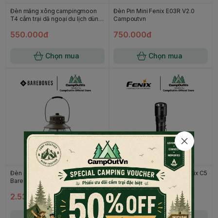
Đèn măng xông campingmoon
Đèn Pin Mini Fenix E03R V2.0
T4 cắm trại dã ngoại du lịch dùng
Campoutvn
gas gọn campoutvn A025
550.000đ
750.000đ
Chọn mua
Chọn mua
Đèn pin sạc cắm trại ngoài trời
Đèn Pin nhỏ gọn cắm trại Fenix C5
Barebones Railroad Lantern du
V2 tiện lợi du lịch dã ngoại
lịch campoutvn A710
campoutvn A852
2.538.000đ
990.000đ
Chọn mua
Chọn mua