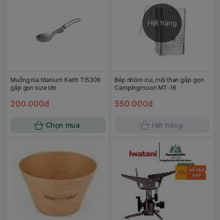
Hết hàng
Muỗng nĩa titanium Keith Ti5309
Bếp nhóm củi, mồi than gấp gọn
gấp gọn size lớn
Campingmoon MT-18
200.000đ
550.000đ
Chọn mua
Hết hàng