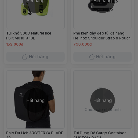
Hết hàng
Hết hàng
Túi khô 500D NatureHike
Phụ kiện dây đeo túi đa năng
FS15M010-J 10L
Helinox Shoulder Strap & Pouch
153.000đ
790.000đ
Hết hàng
Hết hàng
Hết hàng
Hết hàng
Balo Du Lịch ARC'TERYX BLADE
Túi Đựng Đồ Cargo Container
28
CUSTOM BAG L