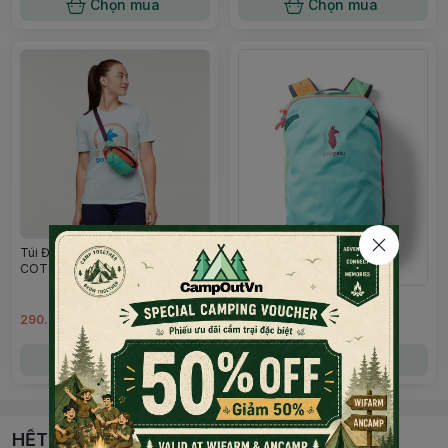
Chọn mua
Chọn mua
Túi Đeo Chéo Bao Tử
COTOPAXI KAPAI 1.5L
Balo Cotopaxi Alpha 20L
290.000đ
1.190.000đ
Chọn mua
Chọn mua
HẾT HÀNG