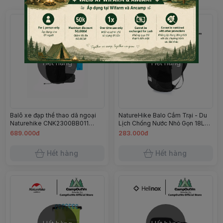
Hết hàng
Hết hàng
Balô xe đạp thể thao dã ngoại
NatureHike Balo Cắm Trại - Du
Naturehike CNK2300BB011
Lịch Chống Nước Nhỏ Gọn 18L
(Kèm túi nước) Campoutvn
Campoutvn
689.000đ
283.000đ
Hết hàng
Hết hàng