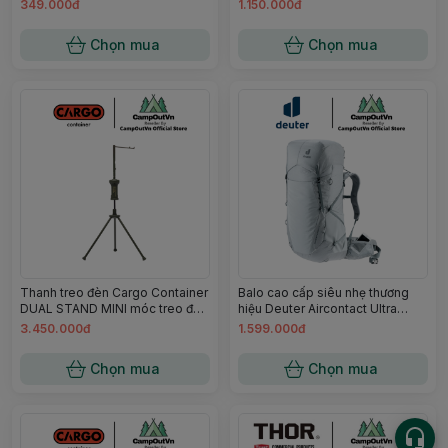
trại dã ngoại campoutvn A780
349.000đ
1.150.000đ
Chọn mua
Chọn mua
Thanh treo đèn Cargo Container
Balo cao cấp siêu nhẹ thương
DUAL STAND MINI móc treo đa
hiệu Deuter Aircontact Ultra
năng cắm trại campoutvn A784
50+5 Campoutvn
3.450.000đ
1.599.000đ
Chọn mua
Chọn mua