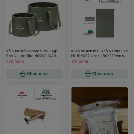
Xô nước tròn vintage 20L Gấp
Khăn du lịch mau khô Naturehike
Gọn NatureHike NH20SJ040
NH19Y002-J size 80x120cm sử
Campoutvn
dụng lau người tiện dụng
220.000đ
179.000đ
Campoutvn
Chọn mua
Chọn mua