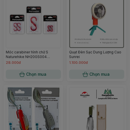
Móc carabiner hình chữ S
Quạt Đèn Sạc Dung Lượng Cao
Naturehike NH20GS004
Sunrei
Campoutvn
28.000đ
1.100.000đ
Chọn mua
Chọn mua