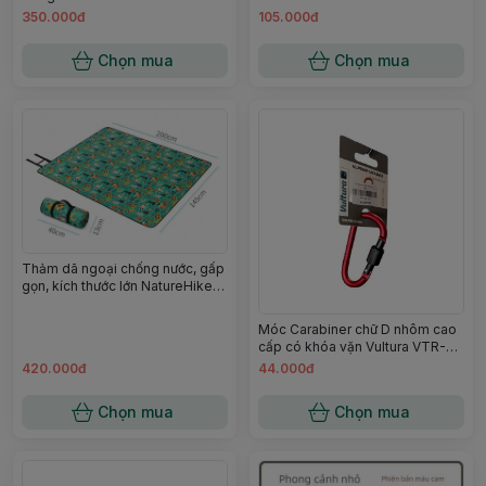
Campoutvn
trang trí cắm trại campoutvn
350.000đ
105.000đ
A785
Chọn mua
Chọn mua
Thảm dã ngoại chống nước, gấp
gọn, kích thước lớn NatureHike
NH19C024-Z 180*200cm Green
Forest
Móc Carabiner chữ D nhôm cao
cấp có khóa vặn Vultura VTR-
CA2501
420.000đ
44.000đ
Chọn mua
Chọn mua