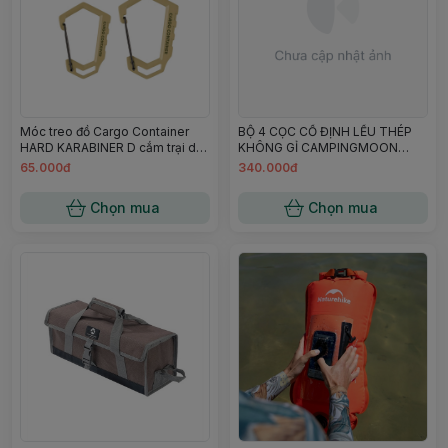
Móc treo đồ Cargo Container
BỘ 4 CỌC CỐ ĐỊNH LỀU THÉP
HARD KARABINER D cắm trại dã
KHÔNG GỈ CAMPINGMOON
ngoại campoutvn A793
R30-4
65.000đ
340.000đ
Chọn mua
Chọn mua