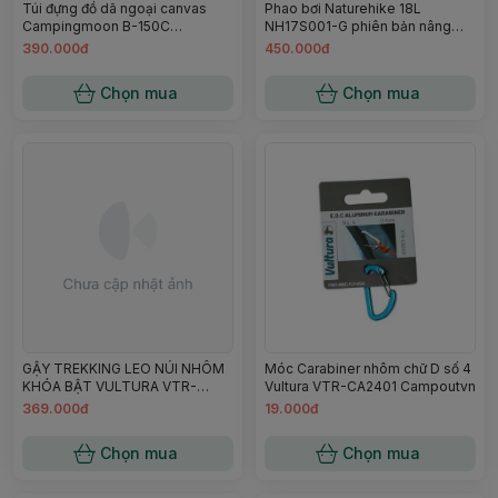
Túi đựng đồ dã ngoại canvas
Phao bơi Naturehike 18L
Campingmoon B-150C
NH17S001-G phiên bản nâng
Campoutvn A457
cấp đựng điện thoại
390.000đ
450.000đ
Chọn mua
Chọn mua
GẬY TREKKING LEO NÚI NHÔM
Móc Carabiner nhôm chữ D số 4
KHÓA BẬT VULTURA VTR-
Vultura VTR-CA2401 Campoutvn
TP2503
369.000đ
19.000đ
Chọn mua
Chọn mua