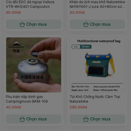
Còi đôi EDC dã ngoại Vultura
Khăn du lịch mau khô Naturehike
VTR-WH2401 Campoutvn
NH19Y001-J size 40x80cm sử
dụng lau người tiện dụng
65.000đ
93.000đ
Campoutvn
Chọn mua
Chọn mua
Phụ kiện nắp bình gas
Túi Khô Chống Nước Cắm Trại
Campingmoon BKM-109
Naturehike
40.000đ
280.000đ
Chọn mua
Chọn mua