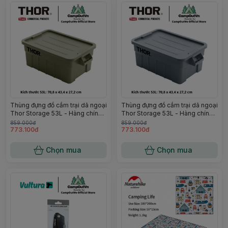
Thùng đựng đồ cắm trại dã ngoại
Thùng đựng đồ cắm trại dã ngoại
Thor Storage 53L - Hàng chính
Thor Storage 53L - Hàng chính
hãng Full Vat
hãng Full Vat
859.000đ
859.000đ
773.100đ
773.100đ
Chọn mua
Chọn mua