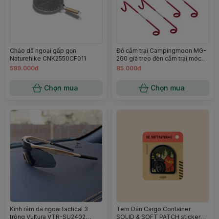
Chảo dã ngoại gấp gọn
Đồ cắm trại Campingmoon MG-
Naturehike CNK2550CF011
260 giá treo đèn cắm trại móc
trụ du lịch dã ngoại Campoutvn
599.000đ
85.000đ
A083
Chọn mua
Chọn mua
Kính râm dã ngoại tactical 3
Tem Dán Cargo Container
tròng Vultura VTR-SU2402
SOLID & SOFT PATCH sticker