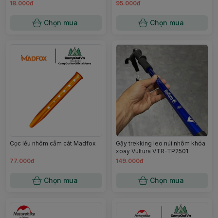
ngoại campoutvn A712
Campoutvn
18.000đ
95.000đ
Chọn mua
Chọn mua
Cọc lều nhôm cắm cát Madfox
Gậy trekking leo núi nhôm khóa
xoay Vultura VTR-TP2501
77.000đ
149.000đ
Chọn mua
Chọn mua