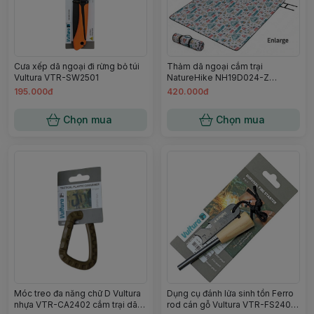
Cưa xếp dã ngoại đi rừng bỏ túi
Thảm dã ngoại cắm trại
Vultura VTR-SW2501
NatureHike NH19D024-Z
180*200cm CampingLife
195.000đ
420.000đ
Chọn mua
Chọn mua
Móc treo đa năng chữ D Vultura
Dụng cụ đánh lửa sinh tồn Ferro
nhựa VTR-CA2402 cắm trại dã
rod cán gỗ Vultura VTR-FS2401