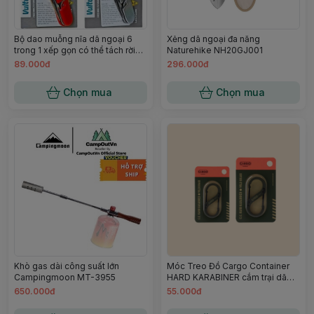
Bộ dao muỗng nĩa dã ngoại 6
Xẻng dã ngoại đa năng
trong 1 xếp gọn có thể tách rời
Naturehike NH20GJ001
Vultura VTR-TW2402
89.000đ
296.000đ
Campoutvn
Chọn mua
Chọn mua
Khò gas dài công suất lớn
Móc Treo Đồ Cargo Container
Campingmoon MT-3955
HARD KARABINER cắm trại dã
ngoại campoutvn A792
650.000đ
55.000đ