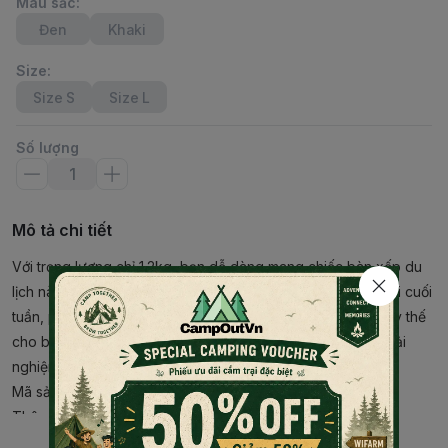
Màu sắc
:
Đen
Khaki
Size
:
Size S
Size L
Số lượng
Mô tả chi tiết
Với trọng lượng chỉ 1.2kg, bạn dễ dàng mang chiếc bàn xếp du
lịch này đi bất cứ đâu, rất thuận tiện cho các chuyến đi chơi cuối
tuần, phượt, cắm trại.. cùng gia đình, bạn bè. Nó có thể thay thế
cho bàn ăn, bàn uống trà, bàn để đồ dùng.. và nâng cao trải
nghiệm du lịch bụi trở nên tiện nghi, đầy đủ, hấp dẫn hơn.
Mã sản phẩm: NH15Z012-L
Thông tin chi tiết sản phẩm:
Đọc thêm nội dung
– Chất liệu: Hợp kim Nhôm, Sợi Offord 1680D