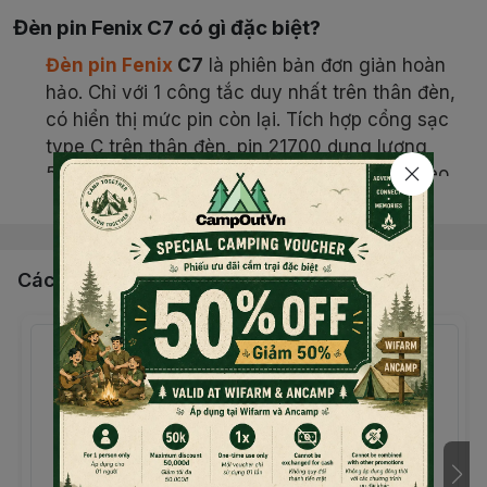
Đèn pin Fenix C7 có gì đặc biệt?
Đèn pin Fenix
C7
là phiên bản đơn giản hoàn
hảo. Chỉ với 1 công tắc duy nhất trên thân đèn,
có hiển thị mức pin còn lại. Tích hợp cổng sạc
type C trên thân đèn, pin 21700 dung lượng
5000mah. Tích hợp đế nam châm, có thể treo
Đọc thêm nội dung
đèn ở mọi vị trí để thao tác rảnh tay.
Đèn sử dụng pin 21700 5000mah.
Thân
đèn pin Fenix C7
được làm từ hợp kim
Các sản phẩm, dịch vụ khác
nhôm A6061-T6 cho thân đèn nhẹ nhưng vẫn
đảm bảo đủ độ cứng chắc. Lớp hoàn thiện HAIII
chống mài mòn và hạn chế hư hại khi rơi rớt, va
đập.
Đèn pin Fenix C7
có thể hoạt động tốt trong
các điều kiện nhiệt độ, thời tiết nhờ khả năng tản
nhiệt tốt.