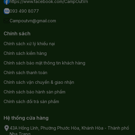
https://www.facebook.com/CampOutVn
cùng (không bao gồm mode Strobe). Khi bật lại, đèn
093 490 8077
sẽ sáng lại mức đã sử dụng trước đó.
Campoutvn@gmail.com
Cách bảo quản đèn pin Fenix C7
Chính sách
Nên sạc lại pin 4 tháng 1 lần để đảm bảo tuổi thọ
Chính sách xử lý khiếu nại
và hiệu suất tối ưu khi không sử dụng thường
xuyên.
Chính sách kiểm hàng
Chính sách bảo mật thông tin khách hàng
Sau khi sạc xong, tháo cáp sạc và đẩy nắp
chống bụi ra sau để bảo vệ cổng sạc khỏi bụi và
Chính sách thanh toán
các vật thể lạ.
Chính sách vận chuyển & giao nhận
Chính sách bảo hành sản phẩm
Những lưu ý khi sử dụng đèn pin C7
Chính sách đổi trả sản phẩm
Nhiệt lượng sẽ tỏa ra ở thân đèn khi sử dụng
trong thời gian dài, đây là hiện tượng bình
Hệ thống cửa hàng
thường.
43A Hồng Lĩnh, Phường Phước Hòa, Khánh Hòa - Thành phố
Không chiếu thẳng đèn pin vào mắt.
Nha Trang