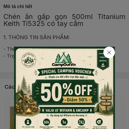
Mô tả chi tiết
Chén ăn gấp gọn 500ml Titanium
Keith Ti5325 có tay cầm
1. THÔNG TIN SẢN PHẨM:
- Thể tích: 500 ml
- Trọng lượng: 72 g
Đọc thêm nội dung
- Kích thước: 13.8 x 4.6 cm
- Xuất xứ: Trung Quốc
Có thể đun nấu trực tiếp trên lửa.
Quai cầm có thể thu gọn vào thân hoặc treo, gắn, móc
Các sản phẩm, dịch vụ khác
lên balo, cành cây.
Chất liệu Titanium siêu bền, an toàn cho sức khỏe.
Giữ cho môi của bạn luôn an toàn, không bị bỏng khi
thưởng thức đồ uống nhiệt độ cao, không bị dính da
môi vào miệng chén khi sử dụng ở điều kiện băng tuyết.
Dễ dàng vệ sinh sau khi sử dụng.