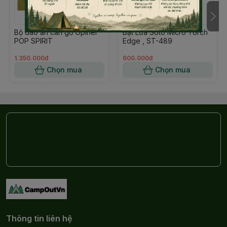
Chén Titanium dành cho một người. Thể tích 500 ml,
hoàn hảo để thưởng thức mì gói hoặc soup.
Bộ dao ăn cán gỗ Opinel
Bật Lửa Soto Micro Torch
POP SPIRIT
Edge , ST-489
1.350.000đ
600.000đ
Chọn mua
Chọn mua
Thông tin liên hệ