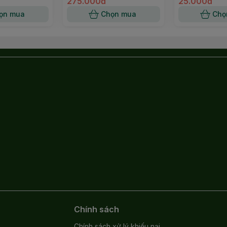
275.000đ
25.000đ
ọn mua
Chọn mua
Chọ
w Peak – đơn giản, bền bỉ, tinh tế và đa năng.
Chính sách
Chính sách xử lý khiếu nại