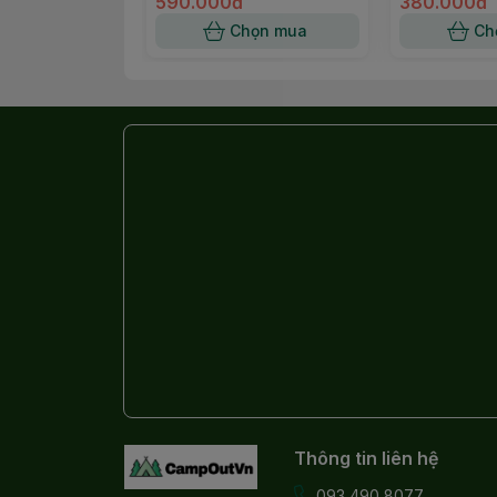
590.000đ
380.000đ
Chọn mua
Ch
👉 Đây là dòng cốc “huyền thoại” của Sno
Thông tin liên hệ
093 490 8077