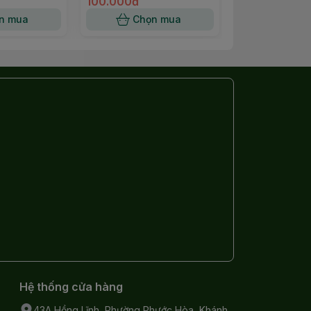
100.000đ
1.600.000đ
n mua
Chọn mua
Chọn
Hệ thống cửa hàng
43A Hồng Lĩnh, Phường Phước Hòa, Khánh