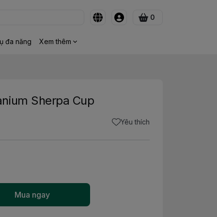
0
ụ đa năng
Xem thêm
anium Sherpa Cup
Yêu thích
Mua ngay