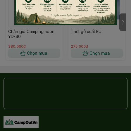
không rỉ 304 an toàn cho sức khoẻ, thiết kế có quai
treo có thể treo móc lên ba lô, túi xách, tiện dùng đi
cắm trại dã ngoại. Trọng lượng nhẹ và có thể xếp
chồng lên nhau tiết kiệm diện tích.
Chắn gió Campingmoon
Thớt gỗ xuất EU
YD-40
380.000đ
275.000đ
Chọn mua
Chọn mua