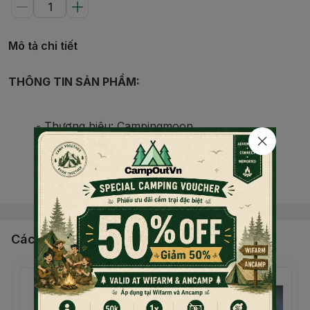
Mô tả chi tiết
THÔNG TIN SẢN PHẨM:
- Thương hiệu: Campingmoon
- Chất liệu: SUS304 thép không gỉ
Đọc thêm nội dung
- Kích thước: Đường kính đáy 75mm,
Đường kính
miệng chén 122mm, Chiều cao 45mm.
- Dung tích: 310ml
Các sản phẩm, dịch vụ khác
- Trọng lượng: 92g
Chén ăn dã ngoại Campingmoon được làm bằng Thép