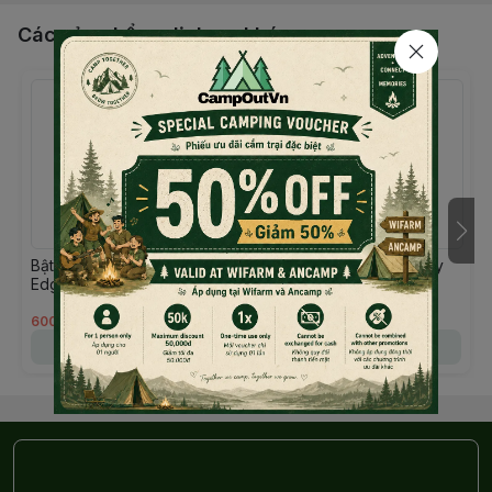
Các sản phẩm, dịch vụ khác
Bật Lửa Soto Micro Torch
Dao xếp Opinel No.7 My
Edge , ST-489
First Opinel
600.000đ
599.000đ
Chọn mua
Chọn mua