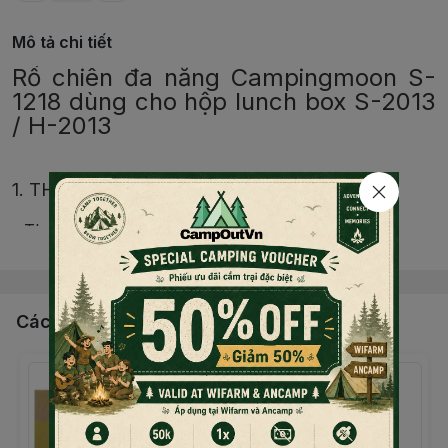
Mô tả chi tiết
Rổ chiên đa năng Campingmoon S-
1218 dùng cho hộp lunch box S-2013
/ H-2013
1. THÔNG TIN SẢN PHẨM:
- Thương hiệu: Campingmoon
Đọc thêm nội dung
- Xuất xứ: Trung Quốc
- Chất liệu: Inox 304
Các sản phẩm, dịch vụ khác
- Kích thước: 18.5 x 12.5 x 5.8 cm + tay cầm 11.5 cm
- Trọng lượng: 180g
Được thiết kế cho hộp lunch box S-2013 / H-2013 với