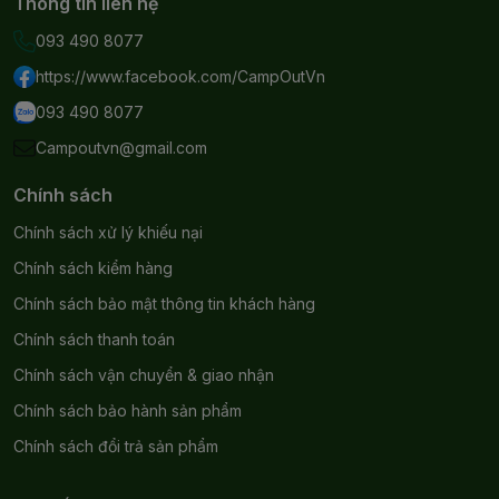
Thông tin liên hệ
giản và việc điều chỉnh mức rang thật dễ dàng. Bạn
093 490 8077
cũng có thể sử dụng nó để chiên, làm mì ống hoặc làm
bỏng ngô, mang lại khả năng sáng tạo ẩm thực vô tận.
https://www.facebook.com/CampOutVn
093 490 8077
[Thiết kế đơn giản] Thiết kế đẹp mắt phù hợp với hình
dạng của hộp lunch box. Lưới thép hàn giảm thiểu sự
Campoutvn@gmail.com
tích tụ mảnh vụn và đảm bảo thoát dầu tốt.
Chính sách
Chính sách xử lý khiếu nại
Chính sách kiểm hàng
Chính sách bảo mật thông tin khách hàng
Chính sách thanh toán
Chính sách vận chuyển & giao nhận
Chính sách bảo hành sản phẩm
Chính sách đổi trả sản phẩm