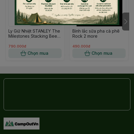
Ly Giữ Nhiệt STANLEY The
Bình lắc sữa pha cà phê
Milestones Stacking Beer
Rock 2 more
Pint | 16oz | 1920
Hammertone Silver
790.000đ
490.000đ
Chọn mua
Chọn mua