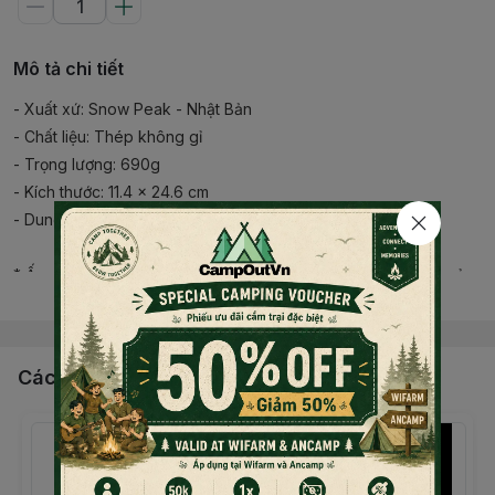
Mô tả chi tiết
- Xuất xứ: Snow Peak - Nhật Bản
- Chất liệu: Thép không gỉ
- Trọng lượng: 690g
- Kích thước: 11.4 × 24.6 cm
- Dung tích: 1.8 lít
* Ấm đun nước Classic 1.8 được làm bằng thép bóng không gỉ,
Đọc thêm nội dung
bền, được thiết kế để đun sôi trực tiếp trên ngọn lửa, tay cầm
chắc chắn, nắp vòi có khóa và móc treo.
Các sản phẩm, dịch vụ khác