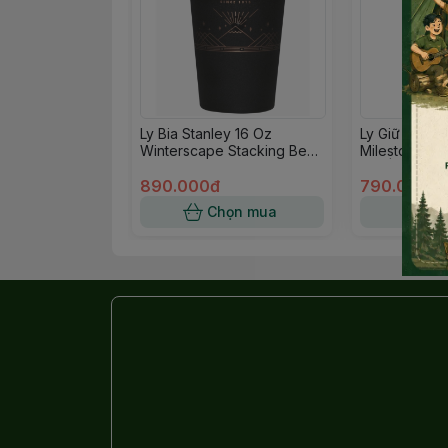
Ly Bia Stanley 16 Oz
Ly Giữ Nhiệt
Winterscape Stacking Beer
Milestones S
Pint Foundry Màu Đen
Pint | 16oz | 
Winterscape
890.000đ
Hammertone 
790.000đ
Chọn mua
Ch