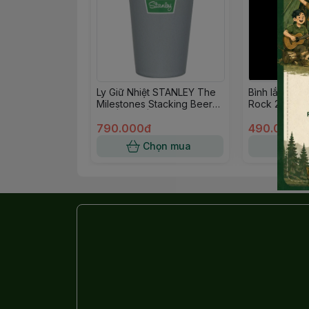
Ly Giữ Nhiệt STANLEY The
Bình lắc sữa
Milestones Stacking Beer
Rock 2 more
Pint | 16oz | 1920
Hammertone Silver
790.000đ
490.000đ
Chọn mua
Ch