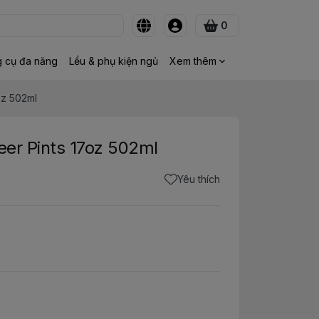
0
 cụ đa năng
Lều & phụ kiện ngủ
Xem thêm
7oz 502ml
Beer Pints 17oz 502ml
Yêu thích