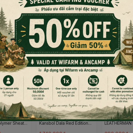
ìm Leatherman thép không gỉ này cung cấp 14 công cụ th
huẩn.
Đọc thêm nội dung
ờng viền để bạn cầm thoải mái khi sử dụng các Tool.
một cây kèm sơ cua đắc lực. Kìm đi
 chắc chắn
kế tối giản với 14 chức năng cơ bản
ưỡi dao cao cấp thép 420HC
 Morakniv
Dao cắm trại Morakniv
Móc cài đa nă
olymer Sheath
Kansbol Dala Red Edition
LEATHERMAN
vn
w/Polymer Sheath (S)
CLIP & LANYA