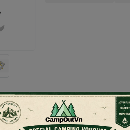
ST nguyên bản của nhà sáng lập Tim Leatherman, Bond 
g việc sửa chữa cơ bản.