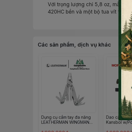
Với trọng lượng chỉ 5,8 oz, mẫu k
420HC bền và một bộ tua vít tiêu c
Tay cầm của Leatherman Bond có đư
hữu một cây kềm leatherman hoặc 
kèm một bao đựng bằng sợi Nylon
Các sản phẩm, dịch vụ khác
Tương thích với clip cài
Thiết 
L
Dụng cụ cầm tay đa năng
Dao cắm trại
LEATHERMAN WINGMAN
Kansbol w/P
gọn nhẹ cắm trại dã ngoại
(S) Campout