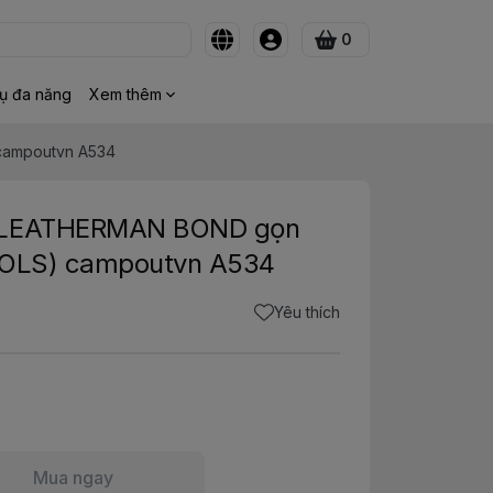
0
ụ đa năng
Xem thêm
 campoutvn A534
g LEATHERMAN BOND gọn
 TOOLS) campoutvn A534
Yêu thích
Mua ngay