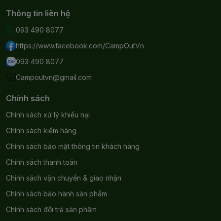
ngay
Thông tin liên hệ
2. Đánh giá tổng quan sản
093 490 8077
https://www.facebook.com/CampOutVn
phẩm
093 490 8077
Sidekick
được đánh giá là chiếc kìm đa năng thế hệ
Campoutvn@gmail.com
mới nổi bật thuộc thương hiệu Leatherman. Ngay khi
Chính sách
ra mắt sản phẩm đã nhận được sự yêu thích của rất
nhiều người. So với những người anh em của
Chính sách xử lý khiếu nại
mình
Leatherman Sidekick
thực sự là một sản
Chính sách kiểm hàng
phẩm vừa đủ cho sự hoàn hảo.
Với chiều dài 3,8
Chính sách bảo mật thông tin khách hàng
inch và nặng 7Oz, chiếc
kìm Leatherman
Sidekick
cho cảm giác chắc chắn khi cầm nó trên
Chính sách thanh toán
tay. Sản phẩm có thiết kế với các khớp gấp mượt
Chính sách vận chuyển & giao nhận
mà, dễ gấp và không hề gây ra tiếng ồn.
Chính sách bảo hành sản phẩm
Chính sách đổi trả sản phẩm