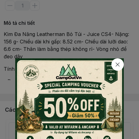
Mô tả chi tiết
Kìm Đa Năng Leatherman Bỏ Túi - Juice CS4- Nặng:
156 g- Chiều dài khi gấp: 8.52 cm- Chiều dài lưỡi dao:
6.6 cm- Thân làm bằng thép không rỉ- Vòng nhỏ để
đeo dây
Tính năng nổi bật
- Dụng cụ đa năng với 15 tính năng độc đáo
Đọc thêm nội dung
- Có khóa an toàn với tất cả các dụng cụ
- Thân làm bằng thép không gỉ
Các sản phẩm, dịch vụ khác
- Thích hợp sử dụng trong nhà hoặc du lịch, dã ngoại...
- 15 tính năng: Mũi kìm, kìm, cắt dây thép, cắt dây thép
cứng, lưỡi dao, cưa, kéo, vặn vít Phillips, vặn vít 2 cạnh