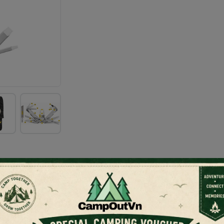
man SURGE®
 bền bỉ và linh hoạt.
nhất và mạnh mẽ nhất trong dòng sản phẩm của Leatherman. Với thiết
và khả năng thay thế linh kiện tiện lợi – tất cả đều mang đến trải ngh