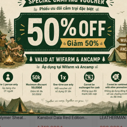
Đọc thêm nội dung
ch sử dụng khác nhau
bảo độ chắc chắn khi thao tác
 bền bỉ theo thời gian
 lịch, dã ngoại
 Morakniv
Dao cắm trại Morakniv
Móc cài đa nă
olymer Sheath
Kansbol Dala Red Edition
LEATHERMAN
vn
w/Polymer Sheath (S)
CLIP & LANYA