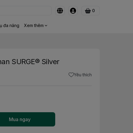
0
ụ đa năng
Xem thêm
man SURGE® Silver
Yêu thích
Mua ngay