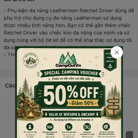
- Phụ kiện đa năng Leatherman Ratchet Driver dùng để
phụ trợ cho dụng cụ đa năng Leatherman sử dụng
được nhiều tính năng hơn. Bạn có thể gắn thêm chiếc
Ratchet Driver vào chiếc kìm đa năng của mình và sử
dụng cùng với bộ bit kit để có thể khai thác sử dụng tối
đa các công cụ hữu dụng của Leatherman.
- Thân làm bằng thép không rỉ
Đọc thêm nội dung
- Thích hợp sử dụng trong nhà, luôn mang bên người
để sử dụng nhanh trong trường hợp khẩn cấp, dùng đi
cắm trại dã ngoại
- Kích thước: Nặng: 36.8 gram; Chiều dài: 8 cm;
Các sản phẩm, dịch vụ khác
- Sản phẩm thương hiệu Leatherman (USA)
- Bảo hành chính hãng 2 năm