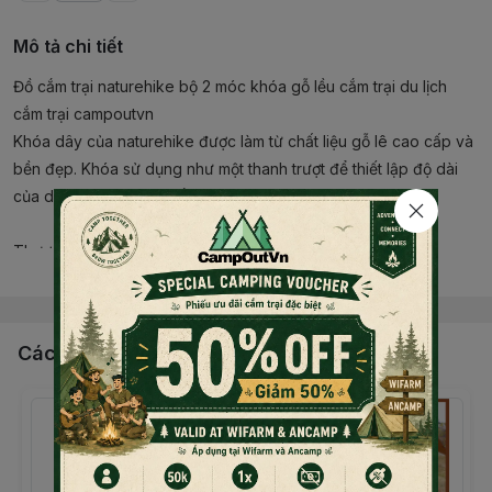
Mô tả chi tiết
Đồ cắm trại naturehike bộ 2 móc khóa gỗ lều cắm trại du lịch
cắm trại campoutvn
Khóa dây của naturehike được làm từ chất liệu gỗ lê cao cấp và
bền đẹp. Khóa sử dụng như một thanh trượt để thiết lập độ dài
của dây tùy theo nhu cầu của bạn
Thương hiệu: Naturehike
Đọc thêm nội dung
Mẫu số: Nh20pj096
Thể loại: Khóa dây
Màu sắc: Màu nâu gỗ
Các sản phẩm, dịch vụ khác
Chất liệu: Gỗ lê
Kích thước:
X9x1.5cm (khóa)
X6,5mm (đường kính)
Trọng lượng: ± 20gr