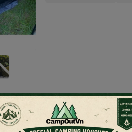
 nhẹ, chất liệu tốt, đặt biệt phù hợp cho anh em chuyên đi trek, leo
 cần đóng cọc đất.