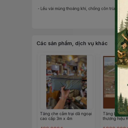
- Lều vải mùng thoáng khí, chống côn trùng
- Có 2 cửa, toàn bộ là lớp mùng chống côn trùn
- Chất liệu: vải Polyester 68D, Lưới Polyester, 
Các sản phẩm, dịch vụ khác
- Kích thước lều cắm trại : 210 x 70 x 97 cm ( D
- Kích thước đóng gói: 50cm* 12cm* 12cm ( DxR
- Trọng lượng lều cắm trại : 1,2kg
- Phù hợp cho các chuyến du lịch, dã ngoại, cắm
Tăng che cắm trại dã ngoại
Tăng bạt cắm
cao cấp 3m x 4m
thương hiệu 
Nhật chất liệ