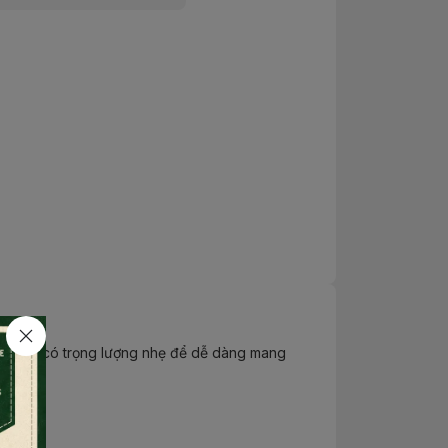
 núi. Lều có trọng lượng nhẹ để dễ dàng mang