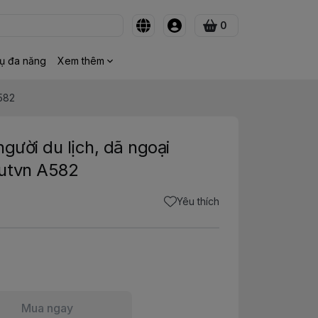
0
ụ đa năng
Xem thêm
A582
người du lịch, dã ngoại
utvn A582
Yêu thích
Mua ngay