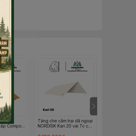
Hết h
 người
Tăng che cắm trại dã ngoại
Lều Tent-mark 
o cấp Compo
NORDISK Kari 20 vải Tc cao
vải cao cấp ch
lịch dã ngoại
cấp
giữ ấm Campou