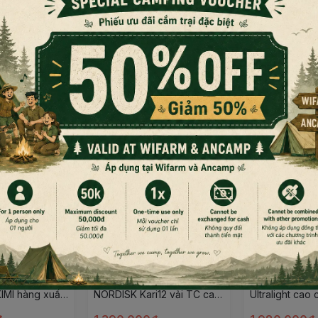
Đọc thêm nội dung
g
lớp sàn Polyester Taffeta 68D (Phủ PU)
xRxC)
xC)
 trại câu cá, đi biển…
 trại dã ngoại
Tăng che cắm trại dã ngoại
Lều cắm trại 4
KIMI hàng xuất
NORDISK Kari12 vải TC cao
Ultralight ca
u vải TC cao
cấp Campoutvn
4P D-Tend du 