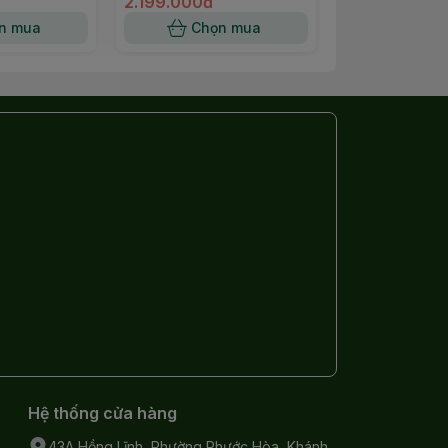
2.199.000đ
1.450.000đ
n mua
Chọn mua
Hết 
Hệ thống cửa hàng
43A Hồng Lĩnh, Phường Phước Hòa, Khánh