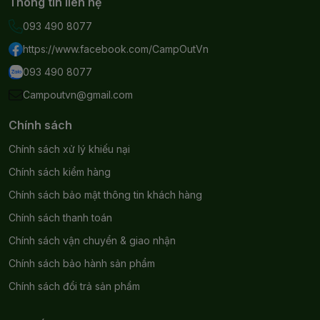
Thông tin liên hệ
093 490 8077
https://www.facebook.com/CampOutVn
Chiếc bao túi ngủ được thiết kế giúp nén túi ngủ để tiết kiệm
093 490 8077
không gian khi để trong ba lô.
Campoutvn@gmail.com
Lưu ý khi sử dụng:
Chính sách
Tránh tiếp xúc với lửa hoặc bề mặt quá nóng
Chính sách xử lý khiếu nại
Vệ sinh định kỳ bằng tay hoặc giặt nhẹ bằng máy
Bảo quản nơi khô ráo, thoáng mát sau khi sử dụng
Chính sách kiểm hàng
Chính sách bảo mật thông tin khách hàng
Chính sách thanh toán
Chính sách vận chuyển & giao nhận
Chính sách bảo hành sản phẩm
Chính sách đổi trả sản phẩm