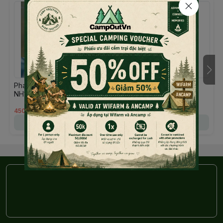
Phao bơi Naturehike 18L
Toilet di động xếp gọn
NH17S001-G phiên bản
BLACKDOG
nâng cấp đựng điện thoại
CBD2550PJ079
450.000đ
649.000đ
Chọn mua
Chọn mua