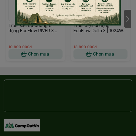
Loại tay cầm: Tay cầm dệt
Chống bụi nước (IP): IP30
Trạm sạc dự phòng di
Trạm điện di động
động EcoFlow RIVER 3
EcoFlow Delta 3 | 1024Wh
Max Plus | 858Wh 600W
1800W | Hàng chính hãng
| FullVAT
10.990.000đ
13.990.000đ
Chọn mua
Chọn mua