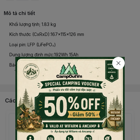
Mô tả chi tiết
Khối lượng tịnh; 1.83 kg
Kích thước (CxRxD):167×115×126 mm
Loại pin: LFP (LiFePO₄)
Dung lượng định mức:192Wh 15Ah
Bảo vệ: Quá áp, Quá tải, Quá nhiệt, Ngắn mạch, Nhiệt độ
thấp, Thấp áp, Quá dòng
Đọc thêm nội dung
Công suất xả tối đa: 220W
USB-C2: 5/9/12/15V⎓3A, 20V⎓5A, tối đa 100W
Các sản phẩm, dịch vụ khác
USB-C1: 5/9/12/15V-3A, 20/28V-5A, tối đa 140W
USB-A1/A2: 5V-2.4A, 12W tối đa mỗi cống, 24W tổng
Nguồn vào USB-C2: 9/12/15V⎓3A, 20V⎓5A, tối đa 100W
Nguồn vào USB-C1: 9/12/15V-3A, 20/28V-5A, tối đa 140W