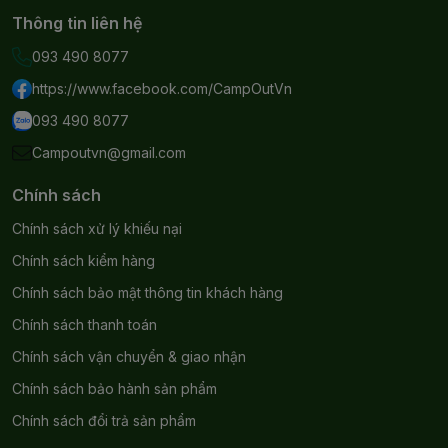
KHUNG:
Thông tin liên hệ
093 490 8077
Hợp kim nhôm DAC độc quyền
Dây chống sốc bằng silicon
https://www.facebook.com/CampOutVn
Hub nhựa độc quyền
093 490 8077
Chân cao su
Campoutvn@gmail.com
Chính sách
GHẾ:
Chính sách xử lý khiếu nại
polyester 600D được chứng nhận bluesign® và
Chính sách kiểm hàng
tái chế
Chính sách bảo mật thông tin khách hàng
lưới polyester tái chế và được chứng nhận
Chính sách thanh toán
bluesign®
monomesh nylon tái chế và được chứng nhận
Chính sách vận chuyển & giao nhận
bluesign®
Chính sách bảo hành sản phẩm
Chính sách đổi trả sản phẩm