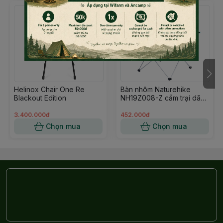
Helinox Chair One Re
Bàn nhôm Naturehike
Blackout Edition
NH19Z008-Z cắm trại dã
ngoại xếp gọn để balo
đạp xe
3.400.000đ
452.000đ
Chọn mua
Chọn mua
Thông tin sản phâm Ghế xếp dã ngoại thư giãn
Blackdog CBD2300JJ020
Thương hiệu: Blackdog
Chất liệu: Vải Oxford 600D, Thép sơn tĩnh điện.