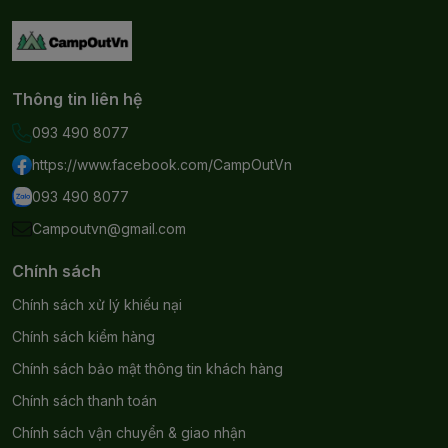
Trọng lượng; 2.7kg
Trọng tải: 120kg
Kích thước sử dụng: 55 x 50 x 68cm
Kích thước xếp gọn: 16 x 16 x 65cm
Màu: Khaki
Thông tin liên hệ
Bảo hành: 1 tháng
093 490 8077
Xuất xứ: Trung Quốc
https://www.facebook.com/CampOutVn
093 490 8077
Campoutvn@gmail.com
Chính sách
Chính sách xử lý khiếu nại
Chính sách kiểm hàng
Chính sách bảo mật thông tin khách hàng
Chính sách thanh toán
Chính sách vận chuyển & giao nhận