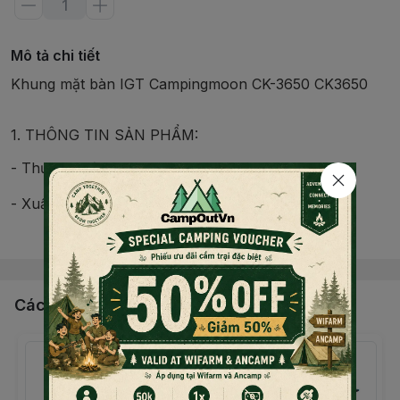
Mô tả chi tiết
Khung mặt bàn IGT Campingmoon CK-3650 CK3650
1. THÔNG TIN SẢN PHẨM:
- Thương hiệu: Campingmoon
- Xuất xứ: Trung Quốc
Đọc thêm nội dung
- Chất liệu: Thép (sơn tĩnh điện màu đen)
- Kích thước: Chu vi bên ngoài/khoảng 620 x 370 x 15
(chiều cao) mm, Chu vi bên trong/khoảng 506 x 364 x
Các sản phẩm, dịch vụ khác
15 (chiều cao) mm
- Trọng lượng: 1,55kg
- Chịu tài: 30kg