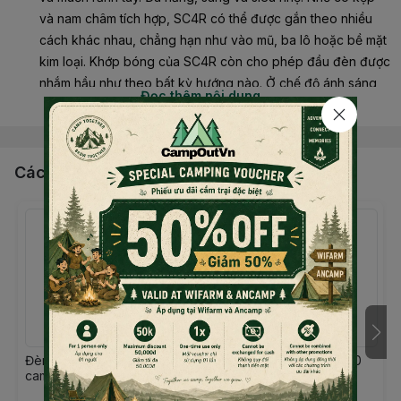
và nam châm tích hợp, SC4R có thể được gắn theo nhiều
cách khác nhau, chẳng hạn như vào mũ, ba lô hoặc bề mặt
kim loại. Khớp bóng của SC4R còn cho phép đầu đèn được
nhắm hầu như theo bất kỳ hướng nào. Ở chế độ ánh sáng
Đọc thêm nội dung
trắng, chọn từ ba mức độ mờ, ở chế độ ánh sáng đỏ chọn từ
ánh sáng không đổi và ánh sáng nhấp nháy. Bộ pin tích hợp
có thể dễ dàng được sạc lại bất cứ lúc nào bằng cổng
micro-USB.
Các sản phẩm, dịch vụ khác
Đèn kẹp linh hoạt với khớp bóng thực tế
Đèn LED ánh sáng trắng và đèn đỏ mạnh mẽ với năm tùy
chọn chiếu sáng và công suất lên đến 200 lumen
Điều khiển bằng cử chỉ cải tiến - có thể bật và tắt đèn dễ
dàng chỉ bằng một cái vẫy tay
Các tùy chọn đính kèm khác nhau nhờ Clip (tương thích
MOLLE) và nam châm
Đèn măng xông
Đèn Pin Fenix E28R V2.0
Bộ pin tích hợp, có thể sạc lại qua cổng micro-USB
campingmoon T4 cắm trại
Campoutvn
Chức năng ánh sáng trắng và đỏ
dã ngoại du lịch dùng gas