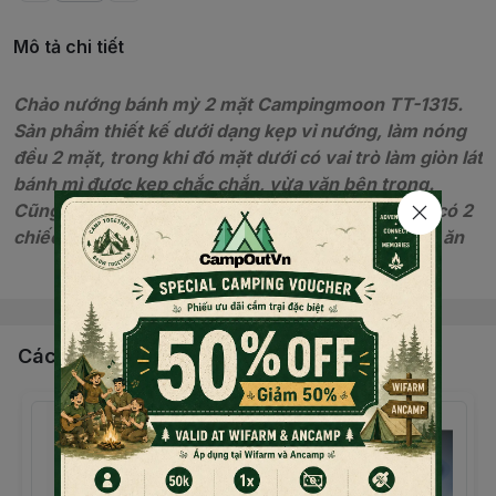
Mô tả chi tiết
Chảo nướng bánh mỳ 2 mặt Campingmoon TT-1315.
Sản phẩm thiết kế dưới dạng kẹp vỉ nướng, làm nóng
đều 2 mặt, trong khi đó mặt dưới có vai trò làm giòn lát
bánh mì được kẹp chắc chắn, vừa vặn bên trong.
Cũng như khả năng tháo rời 2 phần mặt chảo, để có 2
chiếc chảo nhỏ, tăng hiệu quả, giảm thời gian nấu ăn
Đọc thêm nội dung
ngoài tự nhiên!
Các sản phẩm, dịch vụ khác