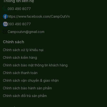
Thông tin liên hệ
chín giòn
093 490 8077
Thiết kế kẹp tiện lợi, đảo chiều nhanh chóng. Kẹp
https://www.facebook.com/CampOutVn
chắc bánh mỳ không xô dịch từ lát Sandwich tới
093 490 8077
thành phần Topping bên trong
Campoutvn@gmail.com
Lực kẹp chắc chắn, cũng giúp cho nhiệt – khả năng
sinh nhiệt bên trong được đảm bảo là lớn nhất. Hiệu
Chính sách
quả chế biến đồ ăn ngoài trời nhanh chóng nhất
Chính sách xử lý khiếu nại
Đi kèm khả năng tách rời, sở hữu hai chiếc chảo
Chính sách kiểm hàng
nhỏ – nâu ăn khi ở ngoài tự nhiên
Chính sách bảo mật thông tin khách hàng
Chính sách thanh toán
Chính sách vận chuyển & giao nhận
Chính sách bảo hành sản phẩm
Chính sách đổi trả sản phẩm