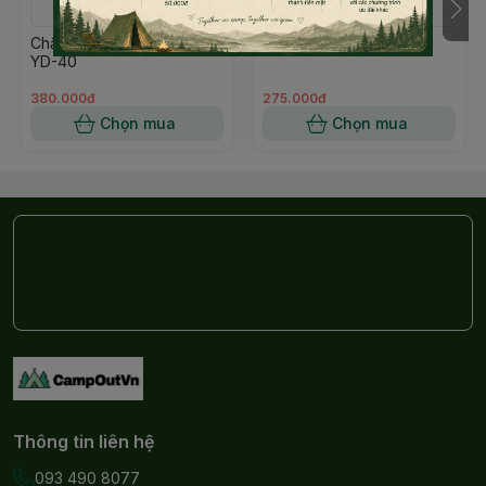
uống đảm bảo vệ sinh và thói quen sử dụng.
Chắn gió Campingmoon
Thớt gỗ xuất EU
YD-40
380.000đ
275.000đ
Chọn mua
Chọn mua
Thông tin liên hệ
093 490 8077