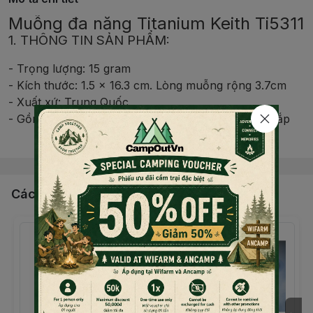
Muỗng đa năng Titanium Keith Ti5311
1. THÔNG TIN SẢN PHẨM:
- Trọng lượng: 15 gram
- Kích thước: 1.5 x 16.3 cm. Lòng muỗng rộng 3.7cm
- Xuất xứ: Trung Quốc
- Gồm 3 chức năng đa dụng: muỗng, nĩa và khui nắp
Đọc thêm nội dung
bia.
- Thiết kế nhỏ gọn, tinh tế. Có lỗ xỏ dây.
- Chất liệu Titanium bền, nhẹ, cứng và an toàn tuyệt
đối với sức khỏe.
Các sản phẩm, dịch vụ khác
- Giữ cho môi của bạn luôn an toàn, không bị bỏng khi
thưởng thức đồ uống nhiệt độ cao cũng như không bị
dính da môi vào muỗng khi sử dụng ở điều kiện băng
tuyết.
- Dễ dàng vệ sinh sau khi sử dụng. Có bao vải đi kèm.
Muỗng nĩa Titanium 3-in-1 phù hợp mang đi làm, đi du
lịch, cắm trại, picnic. Tiện lợi mang đi bất cứ đâu, ăn