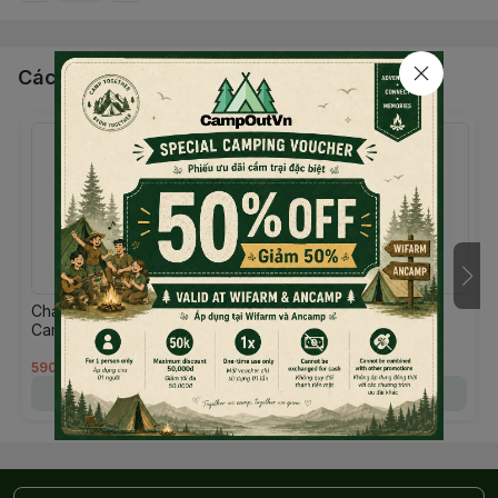
Các sản phẩm, dịch vụ khác
Chạc treo nồi dã ngoại
Chắn gió Campingmoon
Campingmoon MS-105
YD-40
(chạc 3 chân) Campoutvn
590.000đ
380.000đ
Chọn mua
Chọn mua