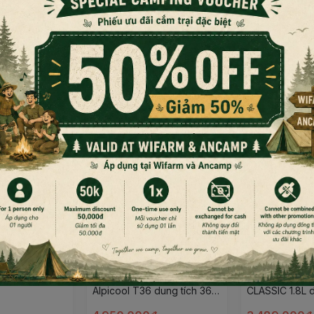
Đọc thêm nội dung
ùng)
4 an toàn, chịu nhiệt độ cao và dễ dàng vệ sinh
 pha cà phê
Tủ lạnh mini cao cấp
Ấm đun nước 
Alpicool T36 dung tích 36L
CLASSIC 1.8L d
phù hợp cắm trại dã ngoại
trại Campoutv