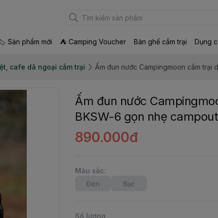
🏷 Sản phẩm mới
⛺ Camping Voucher
Bàn ghế cắm trại
Dụng c
ệt, cafe dã ngoại cắm trại
Ấm đun nước Campingmoon cắm trại d
Ấm đun nước Campingmoon
BKSW-6 gọn nhẹ campout
890.000đ
Màu sắc
:
Đen
Bạc
Số lượng