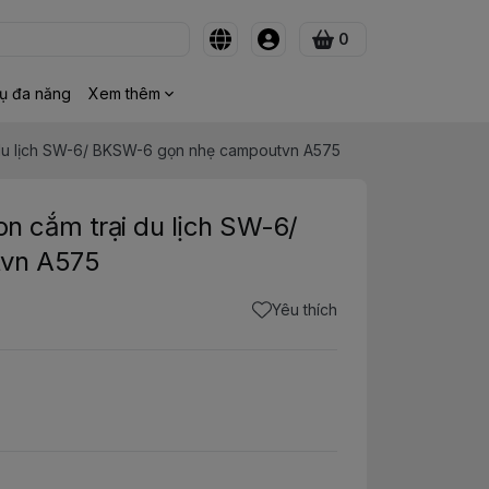
0
ụ đa năng
Xem thêm
u lịch SW-6/ BKSW-6 gọn nhẹ campoutvn A575
 cắm trại du lịch SW-6/
vn A575
Yêu thích