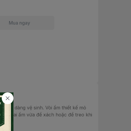
Mua ngay
à dễ dàng vệ sinh. Vòi ấm thiết kế mỏ
 trả. Quai ấm vừa để xách hoặc để treo khi