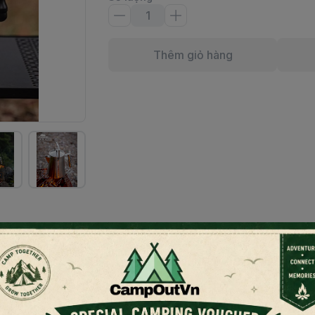
Thêm giỏ hàng
hất liệu thép không gỉ 304 an toàn, chịu nhiệt độ cao v
oát lượng nước rót ra hiệu quả, êm ái và có thể lọc để pha