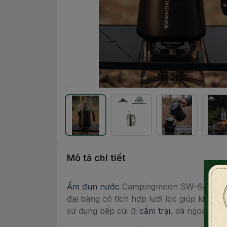
Mô tả chi tiết
Ấm đun nước
Campingmoon SW-6/ BKSW-6 c
đại bàng có tích hợp lưới lọc giúp kiểm s
sử dụng bếp củi đi
cắm trại
, dã ngoại.