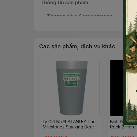
Thông tin sản phẩm
Thương hiệu: Campingmoon
Mã sản phẩm: SW-6/ BKSW-6
Chất liệu: Thép không gỉ
Các sản phẩm, dịch vụ khác
Kích thước sử dụng: 210*145*255mm
Kích thước gấp gọn: 210*145*210mm
Trọng lượng: 570g
Dung tích: 1,86L (đầy), 1,5L (khuyên d
Màu sắc: Bạc, Đen
Xuất xứ: Trung Quốc
Toàn bộ ấm được làm từ thép không gỉ 30
Ly Giữ Nhiệt STANLEY The
Bình lắc sữa
Milestones Stacking Beer
Rock 2 more
Pint | 16oz | 1920