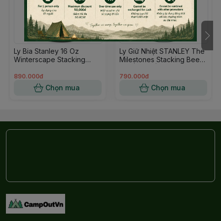
Ly Bia Stanley 16 Oz
Ly Giữ Nhiệt STANLEY The
Winterscape Stacking
Milestones Stacking Beer
Beer Pint Foundry Màu
Pint | 16oz | 1920
Đen Winterscape
Hammertone Silver
890.000đ
790.000đ
Chọn mua
Chọn mua