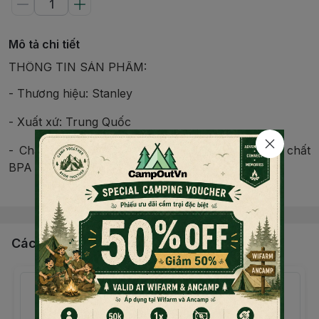
Mô tả chi tiết
THÔNG TIN SẢN PHẨM:
- Thương hiệu: Stanley
- Xuất xứ: Trung Quốc
- Chất liệu: Vỏ thép không gỉ 18/8. Không chứa chất
BPA
Đọc thêm nội dung
- Kích thước: 91L x 84W x 212H mm
- Trọng lượng: 330gr
Các sản phẩm, dịch vụ khác
- Thể tích: 16oz (473ml)
- Giữ lạnh 8h
- Giữ đá lên đến 40h