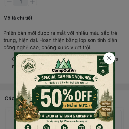
Mô tả chi tiết
Phiên bản mới được ra mắt với nhiều màu sắc trẻ
trung, hiện đại. Hoàn thiện bằng lớp sơn tĩnh điện
công nghệ cao, chống xước vượt trội.
Có quai xách tiện dụng. Dễ dàng treo, móc và
mang đi bất cứ đâu.
Đọc thêm nội dung
Ở phiên bản 40 oz và 64 oz, trên quai xách còn
có thêm 1 móc nhỏ để treo bình lên hàng rào
B40.
Các sản phẩm, dịch vụ khác
Vỏ thép không gỉ 18/8. Không chứa chất BPA
gây ung thư và dậy thì sớm ở trẻ em.
Chống rò rỉ chất lỏng tốt hơn phiên bản trước
nhờ cơ chế hút nước qua chốt cài bình. Ống hút