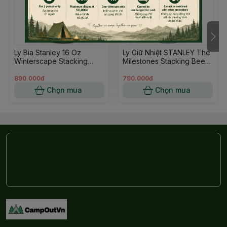
Ly Bia Stanley 16 Oz
Ly Giữ Nhiệt STANLEY The
Winterscape Stacking
Milestones Stacking Beer
Beer Pint Foundry Màu
Pint | 16oz | 1920
Đen Winterscape
Hammertone Silver
890.000đ
790.000đ
Chọn mua
Chọn mua