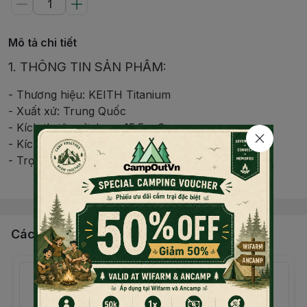
Mô tả chi tiết
1. THÔNG TIN SẢN PHẨM:
- Thương hiệu: KEITH Titanium
- Xuất xứ: Trung Quốc
- Kích thước sử dụng: 15.5 x 8 cm
- Kích thước gấp gọn: 6.8 x 7.8 cm
- Trọng lượng: 108 g
Đọc thêm nội dung
- Thể tích: 220 ml
- Chất liệu: Titanium
Các sản phẩm, dịch vụ khác