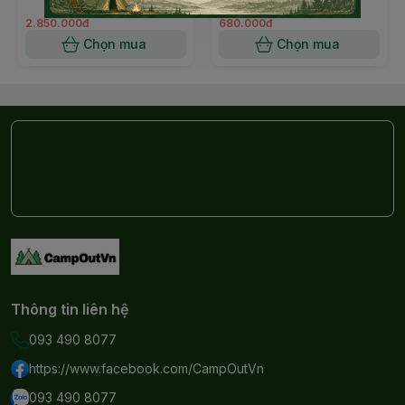
2.850.000đ
680.000đ
Thiết kế gấp gọn thông minh:
Gập phẳng chỉ trong vài
Chọn mua
Chọn mua
giây – thuận tiện cho cả lưu trữ và vận chuyển.
Phù hợp nhiều setup:
Từ picnic nhẹ nhàng đến kitchen
camp chuyên nghiệp, khung IGT đều có thể tuỳ chỉnh
theo nhu cầu sử dụng.
Kích thước tiêu chuẩn:
Mở rộng: phù hợp cho 3 module IGT
Thông tin liên hệ
Chất liệu: Nhôm anodized & thép không gỉ
093 490 8077
Trọng lượng: nhẹ, dễ mang theo
https://www.facebook.com/CampOutVn
093 490 8077