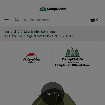
0
Trang chủ
Lều & phụ kiện ngủ
Lều Cắm Trại 4 Người Naturehike NH18Z044-P
Hết hàng