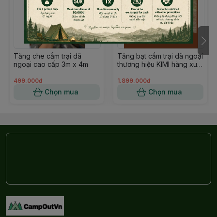
Tăng che cắm trại dã
Tăng bạt cắm trại dã ngoại
ngoại cao cấp 3m x 4m
thương hiệu KIMI hàng xuất
Nhật chất liệu vải TC cao
cấp chống nóng tốt nhẹ
499.000đ
1.899.000đ
Campoutvn A139
Chọn mua
Chọn mua
Thông tin sản phẩm: