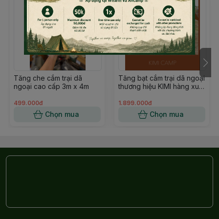
- Xuất xứ: Trung Quốc
Tăng che cắm trại dã
Tăng bạt cắm trại dã ngoại
ngoại cao cấp 3m x 4m
thương hiệu KIMI hàng xuất
Nhật chất liệu vải TC cao
cấp chống nóng tốt nhẹ
499.000đ
1.899.000đ
Campoutvn A139
Chọn mua
Chọn mua