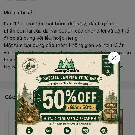
Mô tả chi tiết
Kari 12 là một tấm bạt bông dễ xử lý, đánh giá cao
phần còn lại của dải vải cotton của chúng tôi và có thể
được sử dụng với lều hoặc riêng.
Một tấm bạt cung cấp thêm không gian và nơi trú ẩn
và có thể được sử dụng theo nhiều cách khác nhau, có
hoặc không có tấm trải và áo gió.
Nó bảo vệ bạn và trại của bạn khỏi mưa, tuyết hoặc
Đọc thêm nội dung
nắng gắt. Kari đi kèm với hai cọc thép chắc chắn, 10
chốt chữ V bằng thép có lỗ để tăng thêm sức mạnh
trên nền đất cát và một sợi dây thừng cung cấp nhiều
cách thiết lập khác nhau.
Các sản phẩm, dịch vụ khác
- Kích thước: 4m* 3m
- Chất liệu: vải TC vải dày bền, chống nóng-chống
nước cực tốt.
- Đóng nút 13 vị trí (12 vị trí xung quanh tarp, 1 vị trí
chính giữa tarp)