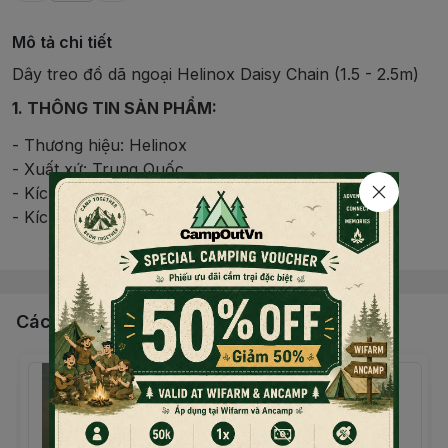
Mô tả chi tiết
Dây treo đồ dã ngoại Helinox Daisy Chain (1.5 - 2.5m)
1. THÔNG TIN SẢN PHẨM:
- Thương hiệu: Helinox
- Xuất xứ: Trung Quốc
- Kích thước: 1.5 - 2.5m
- Kích thước đóng gói: 19x12x5cm
Đọc thêm nội dung
- Trọng lượng: 100gram
- Màu sắc: đen
Dây treo đồ dã ngoại Helinox Daisy Chain (1.5 - 2.5m)
có thể sử dụng treo đèn, bình nước, quần áo ướt, khăn
Các sản phẩm, dịch vụ khác
tắm, đồ vệ sinh cá nhân, ...
Được làm từ nylon chắc chắn, bền, chống lại thời tiết
và mài mòn. Các vòng dây lớn dễ dàng kẹp và dây đeo
có thể điều chỉnh độ dài có thể gắn vào hầu hết mọi
nơi, lý tưởng cho việc cắm trại, dã ngoại và các hoạt