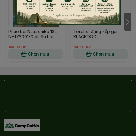
Phao bơi Naturehike 18L
Toilet di động xếp gọn
NH17S001-G phiên bản
BLACKDOG
nâng cấp đựng điện thoại
CBD2550PJ079
450.000đ
649.000đ
Chọn mua
Chọn mua