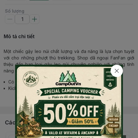
Số lượng
Mô tả chi tiết
Một chiếc gậy leo núi chất lượng và đa năng là lựa chọn tuyệt
vời cho những phượt thủ
trekking
. Shop dã ngoại FanFan giới
thiệu đến bạn loại gậy leo núi chuyên nghiệp với những tính
năng nổi bật như:
Có thể nối dài hoặc thu ngắn tuỳ ý
Kích thước: Rút gọn: 63 cm - Nối dài: 135 cm
Chất liệu: Hợp kim nhôm
Đọc thêm nội dung
Chất liệu cán (tay cầm) và đầu gậy: Cao su
Có giảm sóc trợ lực bằng lò xo, giúp việc di chuyển, chống
gậy thoải mái, đỡ mỏi hơn
Sử dụng để hỗ trợ việc đi lại, di chuyển khi đi leo núi
Các sản phẩm, dịch vụ khác
Trekking, giúp đỡ mệt, giảm tải cho đôi chân
Màu sẵc: Black, Blue, Red