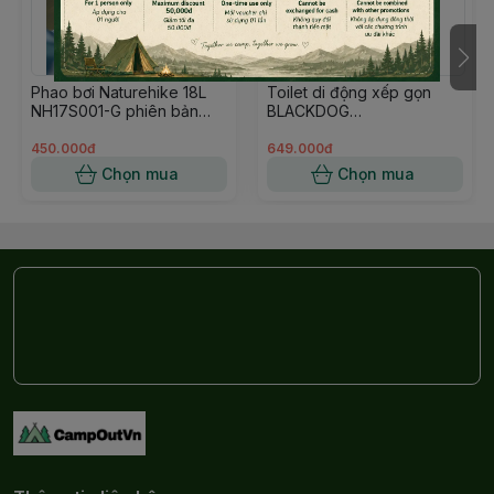
Phao bơi Naturehike 18L
Toilet di động xếp gọn
NH17S001-G phiên bản
BLACKDOG
nâng cấp đựng điện thoại
CBD2550PJ079
450.000đ
649.000đ
Chọn mua
Chọn mua