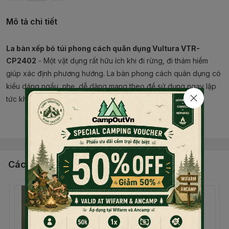
Mô tả chi tiết
La bàn xếp bỏ túi phong cách quân dụng Vultura VTR-
CP2402
- Một vật dụng rất hữu ích khi đi rừng, đi thám hiểm
giúp xác định phương hướng. La bàn phong cách quân dụng có
kiểu dáng ngầu, nhẹ, dễ dàng mang theo để sử dụng ngay lập
tức khi cần.
Thông tin sản phẩm La bàn xếp bỏ túi phong cách quân
Đọc thêm nội dung
dụng Vultura VTR-CP2402
Sử dụng Cắm trại ngoài trời Đi bộ đường dài Du lịch
Kích thước 77*58*25mm
Chất liệu Kim loại + ABS
Các sản phẩm, dịch vụ khác
Màu: Rêu
Made in China
Bảo hành: 1 năm (Lỗi sản xuất)