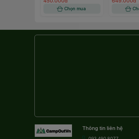
450.000đ
649.000đ
Chọn mua
Ch
Thông tin liên hệ
093 490 8077