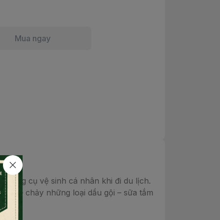
Mua ngay
ụng cụ vệ sinh cá nhân khi đi du lịch.
ơ rớt – chảy những loại dầu gội – sữa tắm