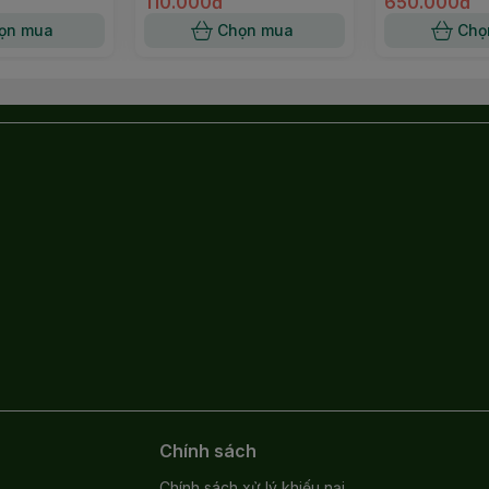
110.000đ
650.000đ
ọn mua
Chọn mua
Chọ
Chính sách
Chính sách xử lý khiếu nại