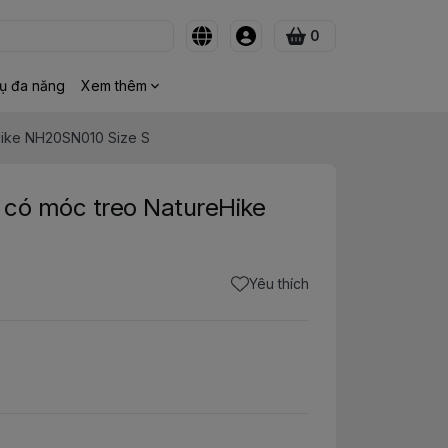
0
ụ đa năng
Xem thêm
Hike NH20SN010 Size S
 có móc treo NatureHike
Yêu thích