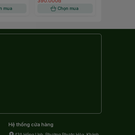
Campoutvn
390.000đ
cấp Campingm
779.000đ
campoutvn A33
n mua
Chọn mua
Chọn
Hệ thống cửa hàng
43A Hồng Lĩnh, Phường Phước Hòa, Khánh