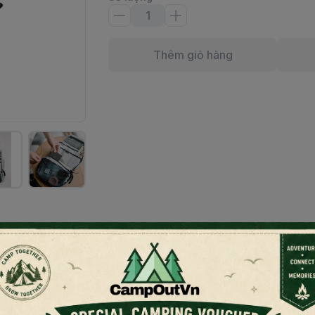
Thêm giỏ hàng
20SN010. Không gian giúp tổ chức, bảo quản mọi món đồ, d
 vali, lẫn với phần tư trang khác. Hay đôi khi là là nguy c