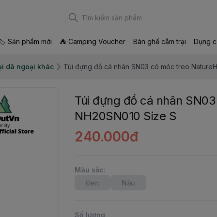
🏷 Sản phẩm mới
⛺ Camping Voucher
Bàn ghế cắm trại
Dụng c
ại dã ngoại khác
Túi đựng đồ cá nhân SN03 có móc treo Nature
Túi đựng đồ cá nhân SN03
NH20SN010 Size S
240.000đ
Màu sắc
:
Đen
Nâu
Số lượng