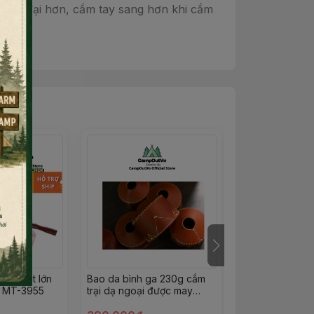
 hiện đại hơn, cầm tay sang hơn khi cầm
ng suất lớn
Bao da bình ga 230g cắm
Kệ để đồ, kệ b
 MT-3955
trại dạ ngoại được may
cấp 304 hoạ ti
bằng tay chất liệu cao cấp
TSCC kèm túi 